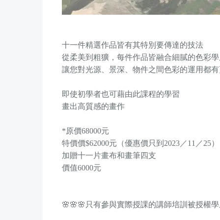
十一件精選作品皆有其特別要傳達的技法
從柔美到粗獷，每件作品皆融合細膩的色彩學
讓您對光源、景深、物件之間色彩的運用都有
即使初學者也可藉由此課程的學習
畫出高質感的畫作
*原價68000元
特價價$62000元（優惠價只到2023／11／25）
加贈十一片畫布和畫筆四支
價值6000元
🌸🌸🌸只有參與實際授課的講師培訓被授權