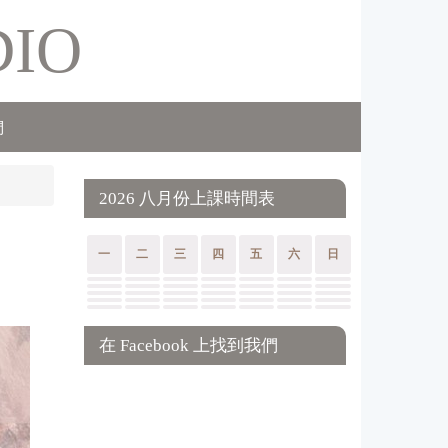
DIO
們
2026 八月份上課時間表
】
一
二
三
四
五
六
日
在 Facebook 上找到我們