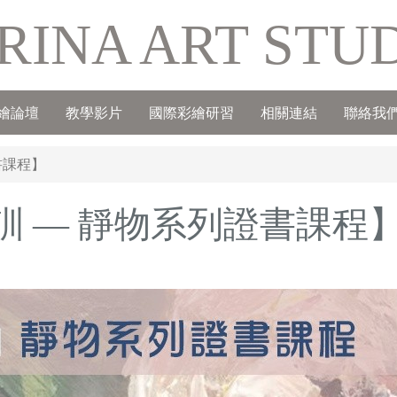
RINA ART STU
繪論壇
教學影片
國際彩繪研習
相關連結
聯絡我
書課程】
訓 — 靜物系列證書課程