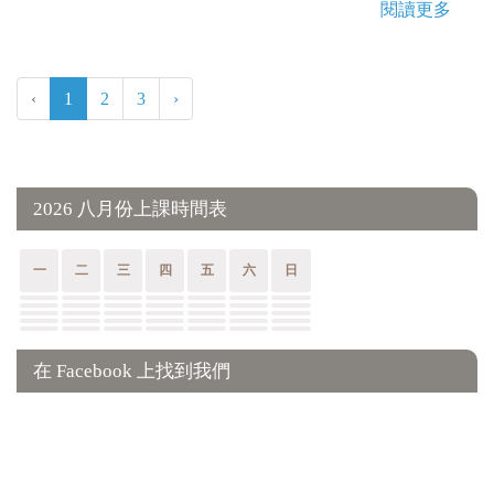
閱讀更多
‹
1
2
3
›
2026 八月份上課時間表
一
二
三
四
五
六
日
在 Facebook 上找到我們